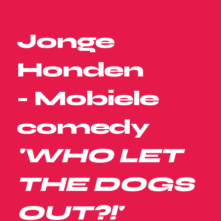
Jonge
Honden
- Mobiele
comedy
'WHO LET
THE DOGS
OUT?!'