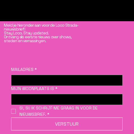
Meld je hieronder aan voor de Loco Strada-
nieuwsbrief!
Stay Loco. Stay updated.
Ontvang als eerste nieuws over shows,
steden en verrassingen.
MAILADRES
*
MIJN WOONPLAATS IS
*
SI, SI! IK SCHRIJF ME GRAAG IN VOOR DE 
NIEUWSBRIEF.
*
VERSTUUR