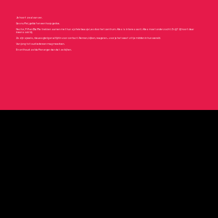
Je hoort ze al van ver.
Gesnuffel, geblaf en een hoop gedoe.
Hector, Fifi en Blaffie trekken samen met hun sjofele baasje Leo door het centrum. Alles is interessant. Alles moet onderzocht. En jij? Jij hoort daar
ineens ook bij.
Ze zijn speels, nieuwsgierig en altijd in voor contact. Rennen, kijken, reageren… voor je het weet zit je midden in hun wereld.
Van jong tot oud: iedereen mag meedoen.
En onthoud: ze blaffen erger dan dat ze bijten.