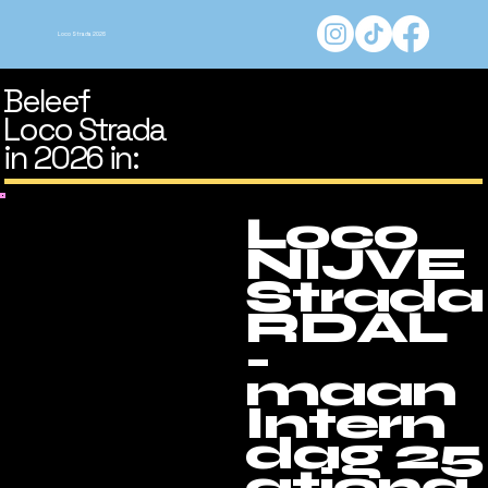
Loco Strada 2026
Beleef
Loco Strada
in 2026 in:
Loco
NIJVE
Strada
RDAL
-
maan
Intern
dag 25
ationa