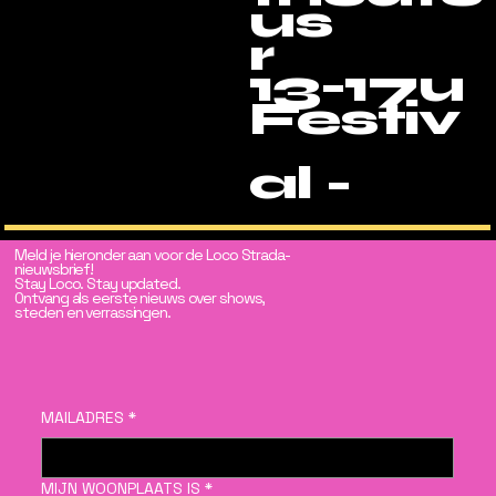
us
r
13-17u
Festiv
al -
Meld je hieronder aan voor de Loco Strada-
nieuwsbrief!
Stay Loco. Stay updated.
Ontvang als eerste nieuws over shows,
steden en verrassingen.
MAILADRES
*
MIJN WOONPLAATS IS
*