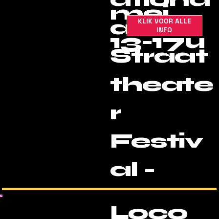
mei
al
KLIK VOOR ALLE
INFO
13-17u
Straat
theate
r
Festiv
al -
Loco